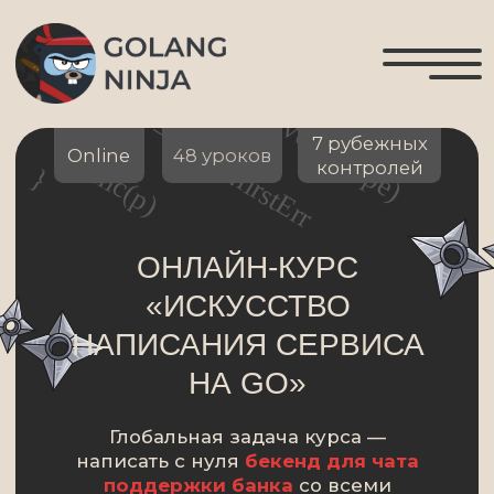
7 рубежных
Online
48 уроков
контролей
ОНЛАЙН-КУРС
«‎ИСКУССТВО
НАПИСАНИЯ СЕРВИСА
НА GO»
Глобальная задача курса —
написать с нуля
бекенд для чата
поддержки банка
со всеми
вытекающими.
Купить курс
Попробовать бесплатно